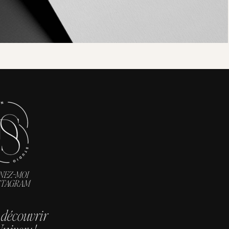
GNEZ-MOI
STAGRAM
 découvrir