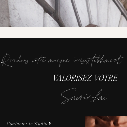
Rendons votre marque irrésistiblement
VALORISEZ VOTRE
S
a
v
o
i
-
f
a
i
e
|
Contacter le Studio