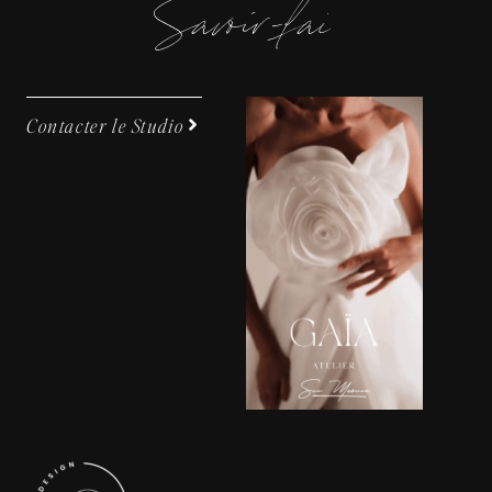
S
a
v
o
i
-
f
a
i
e
|
Contacter le Studio