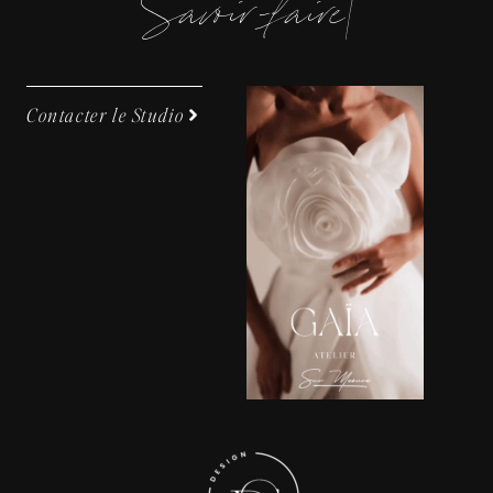
S
a
v
o
i
-
f
a
i
e
|
Contacter le Studio